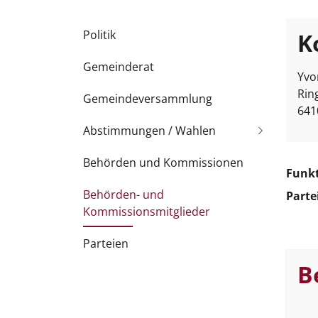
Subnavigation
Politik
K
Gemeinderat
Yvo
Rin
Gemeindeversammlung
641
Abstimmungen / Wahlen
Behörden und Kommissionen
Funk
Behörden- und
Parte
Kommissionsmitglieder
(
Parteien
a
B
u
s
g