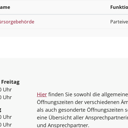
ame
Funkti
ürsorgebehörde
Parteive
eiten
 Freitag
0 Uhr
Hier
finden Sie sowohl die allgemein
0 Uhr
Öffnungszeiten der verschiedenen Äm
g
als auch gesonderte Öffnungszeiten 
0 Uhr
eine Übersicht aller Ansprechpartner
0 Uhr
und Ansprechpartner.