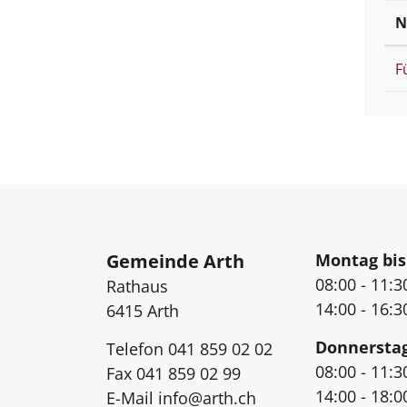
e
N
w
ä
h
F
l
t
)
Fussbereich
Öffnungsz
Gemeinde Arth
Montag bis
08:00 - 11:3
Rathaus
14:00 - 16:3
6415
Arth
Donnersta
Telefon
041 859 02 02
08:00 - 11:3
Fax
041 859 02 99
14:00 - 18:0
E-Mail
info@arth.ch