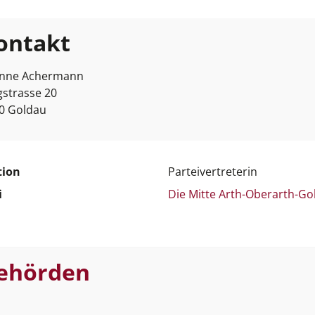
ontakt
nne Achermann
gstrasse 20
0 Goldau
tion
Parteivertreterin
i
Die Mitte Arth-Oberarth-Go
ehörden