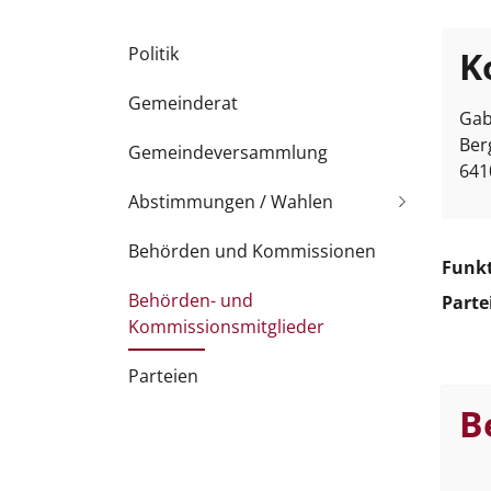
Subnavigation
Politik
K
Gemeinderat
Gab
Ber
Gemeindeversammlung
641
Abstimmungen / Wahlen
Behörden und Kommissionen
Funk
Behörden- und
Parte
Kommissionsmitglieder
(
Parteien
a
B
u
s
g