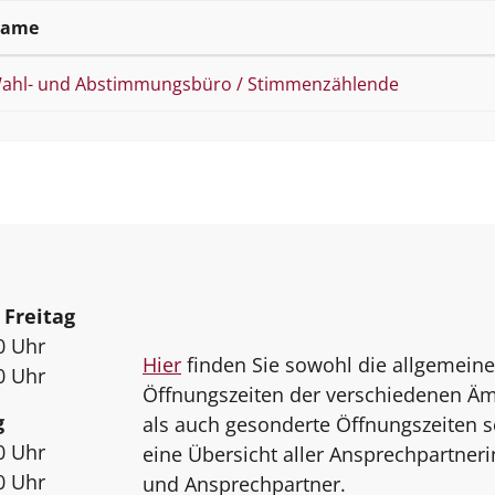
ame
ahl- und Abstimmungsbüro / Stimmenzählende
eiten
 Freitag
0 Uhr
Hier
finden Sie sowohl die allgemein
0 Uhr
Öffnungszeiten der verschiedenen Äm
g
als auch gesonderte Öffnungszeiten 
0 Uhr
eine Übersicht aller Ansprechpartner
0 Uhr
und Ansprechpartner.