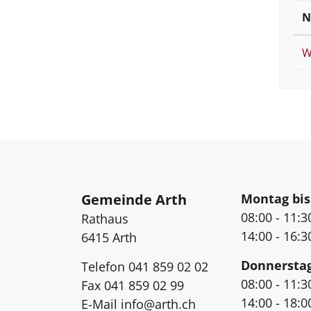
e
N
w
ä
h
W
l
t
)
Fussbereich
Öffnungsz
Gemeinde Arth
Montag bis
08:00 - 11:3
Rathaus
14:00 - 16:3
6415
Arth
Donnersta
Telefon
041 859 02 02
08:00 - 11:3
Fax
041 859 02 99
14:00 - 18:0
E-Mail
info@arth.ch