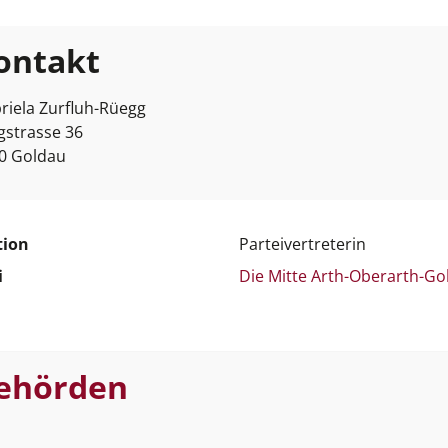
ontakt
riela Zurfluh-Rüegg
gstrasse 36
0 Goldau
tion
Parteivertreterin
i
Die Mitte Arth-Oberarth-Go
ehörden