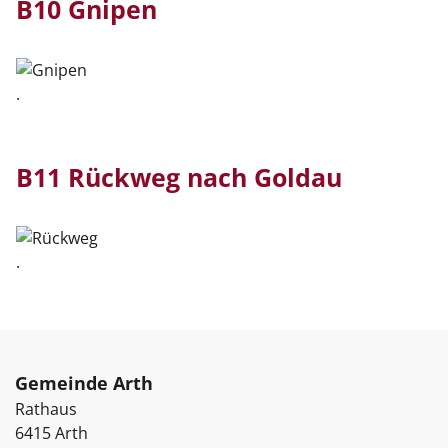
B10 Gnipen
.
B11 Rückweg nach Goldau
.
Fussbereich
Gemeinde Arth
Rathaus
6415
Arth