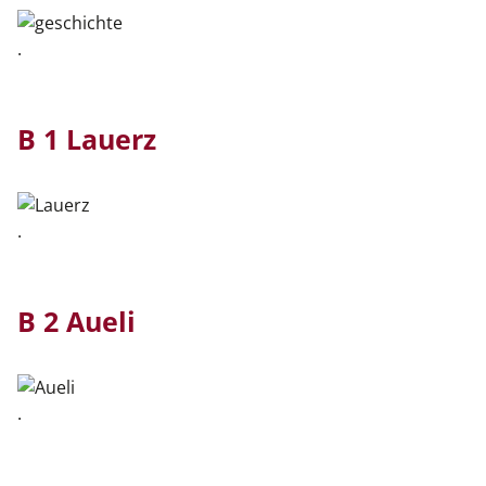
.
B 1 Lauerz
.
B 2 Aueli
.