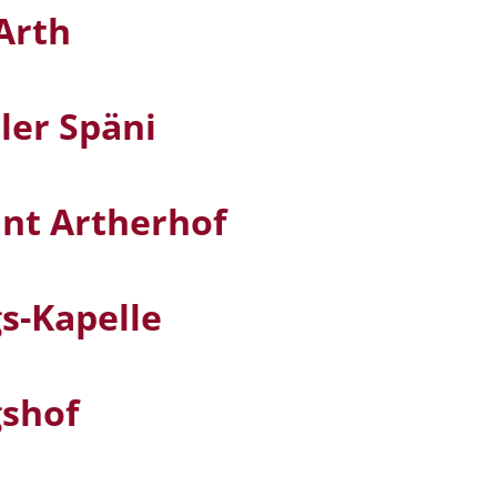
Arth
ler Späni
nt Artherhof
gs-Kapelle
gshof