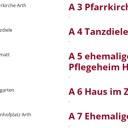
A 3 Pfarrkirc
.
A 4 Tanzdiel
.
A 5 ehemalig
Pflegeheim 
.
A 6 Haus im 
.
A 7 Ehemalig
.