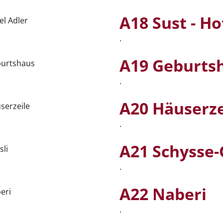
A18 Sust - Ho
.
A19 Geburtsh
.
A20 Häuserze
.
A21 Schysse-
.
A22 Naberi
.