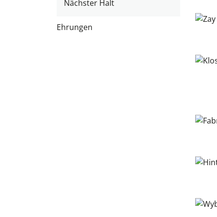
Nächster Halt
l
t
Ehrungen
)