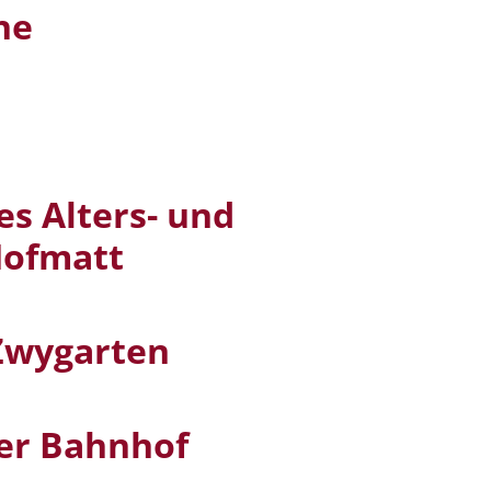
he
e
es Alters- und
Hofmatt
Zwygarten
er Bahnhof