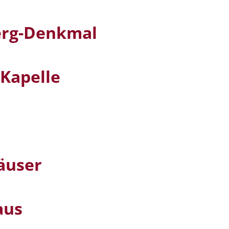
erg-Denkmal
-Kapelle
äuser
aus