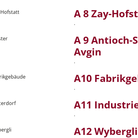
A 8 Zay-Hofst
.
A 9 Antioch-S
Avgin
.
A10 Fabrikg
.
A11 Industri
.
A12 Wybergli