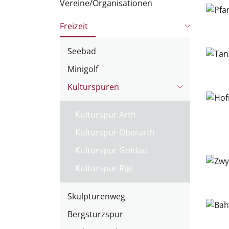
Vereine/Organisationen
Freizeit
Seebad
Minigolf
Kulturspuren
Kulturspur Arth
(
Kulturspur Oberarth
a
Kulturspur Goldau
u
s
Kulturspur Rigi
g
e
Skulpturenweg
w
Bergsturzspur
ä
h