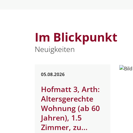
Im Blickpunkt
Neuigkeiten
05.
08.
2026
rth
Hofmatt 3, Arth:
et
Altersgerechte
 2026
Wohnung (ab 60
Jahren), 1.5
 hat den
Zimmer, zu...