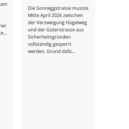
e am
Die Sonneggstrasse musste
Mitte April 2026 zwischen
09.
07.
20
der Verzweigung Hügelweg
mer
Abso
und der Güterstrasse aus
e...
Sicherheitsgründen
Feue
vollständig gesperrt
Wald
werden. Grund dafü...
Wald
Kant
Der Kant
in Abspr
Zentral
ab Freita
14.00 Uh
Feuerver
Waldnähe