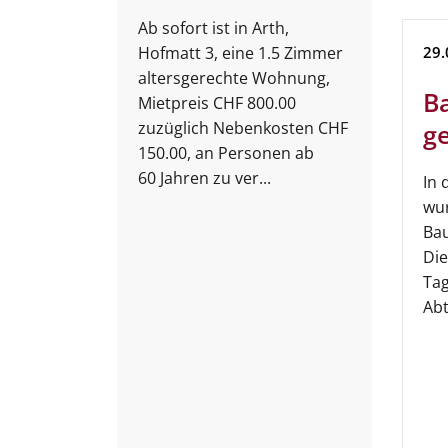
Ab sofort ist in Arth,
 damit
Hofmatt 3, eine 1.5 Zimmer
29.
itt für
altersgerechte Wohnung,
gie- und
B
Mietpreis CHF 800.00
...
zuzüglich Nebenkosten CHF
g
150.00, an Personen ab
60 Jahren zu ver...
In 
wu
Bau
Die
Tag
Abt