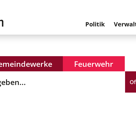
Hauptnavi
Politik
Verwal
emeindewerke
Feuerwehr
Of