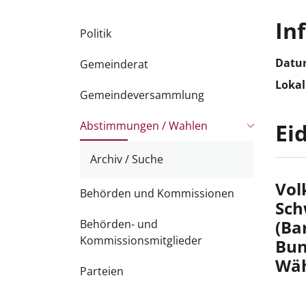
Subnavigation
In
Politik
Datu
Gemeinderat
Lokal
Gemeindeversammlung
Abstimmungen / Wahlen
Ei
(
Archiv / Suche
a
u
Vol
Behörden und Kommissionen
s
Sch
g
(Ba
Behörden- und
e
Kommissionsmitglieder
Bun
w
Wäh
ä
Parteien
h
l