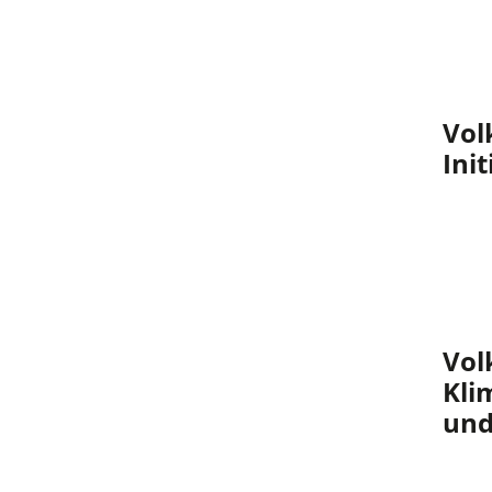
t
)
Vol
Init
Vol
Kli
und