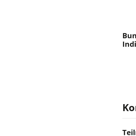
Bun
Ind
Ko
Tei