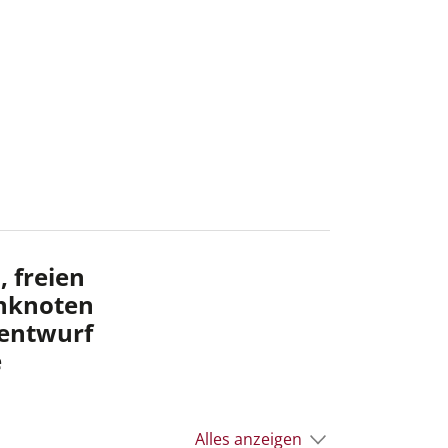
, freien
nknoten
nentwurf
e
Alles anzeigen